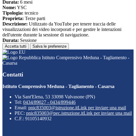
Durata:
6 mesi
Nome:
YSC
Tipologia:
tecnico
Proprieta:
Terze parti
Descrizione:
Utilizzato da YouTube per tenere traccia delle
visualizzazioni dei video incorporati e per gestire le interazioni
dell'utente durante la sessione di navigazione.
Durata:
Sessione
Accetta tutti
Salva le preferenze
Istituto Comprensivo Meduna - Tagliamento -
Casarsa
Contatti
Istituto Comprensivo Meduna - Tagliamento - Casarsa
Via Sant'Elena, 53 33098 Valvasone (PN)
Tel:
0434/89027 - 0434/899446
Email:
pnic835003@istruzione.it
Link per inviare una mail
PEC:
pnic835003@pec.istruzione.it
Link per inviare una mail
C.F.: 91105140932