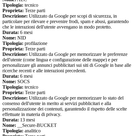
Tipologia:
tecnico
Proprieta:
Terze parti
Descrizione:
Utilizzato da Google per scopi di sicurezza, in
particolare per rilevare e prevenire frodi, spam e abusi, garantendo
che le interazioni dell'utente avvengano in modo protetto.
Durata:
6 mesi
Nome:
NID
Tipologia:
profilazione
Proprieta:
Terze parti
Descrizione:
Utilizzato da Google per memorizzare le preferenze
dell'utente (come lingua e configurazione delle mappe) e per
personalizzare gli annunci pubblicitari sui siti di Google in base alle
ricerche recenti e alle interazioni precedenti.
Durata:
6 mesi
Nome:
SOCS
Tipologia:
tecnico
Proprieta:
Terze parti
Descrizione:
Utilizzato da Google per memorizzare lo stato del
consenso dell'utente in merito ai servizi pubblicitari e alla
personalizzazione dei contenuti, garantendo il rispetto delle scelte
effettuate in materia di privacy.
Durata:
13 mesi
Nome:
__Secure-BUCKET
Tipologia:
analitico