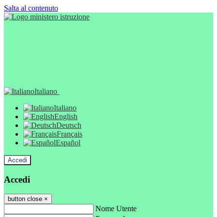
Salta al contenuto
Italiano
Italiano
English
Deutsch
Français
Español
Accedi
Accedi
button close
×
Nome Utente