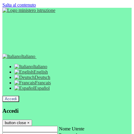
Salta al contenuto
Italiano
Italiano
English
Deutsch
Français
Español
Accedi
Accedi
button close
×
Nome Utente