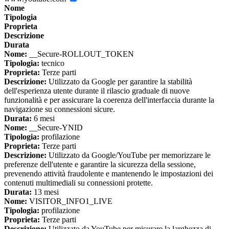
Nome
Tipologia
Proprieta
Descrizione
Durata
Nome:
__Secure-ROLLOUT_TOKEN
Tipologia:
tecnico
Proprieta:
Terze parti
Descrizione:
Utilizzato da Google per garantire la stabilità
dell'esperienza utente durante il rilascio graduale di nuove
funzionalità e per assicurare la coerenza dell'interfaccia durante la
navigazione su connessioni sicure.
Durata:
6 mesi
Nome:
__Secure-YNID
Tipologia:
profilazione
Proprieta:
Terze parti
Descrizione:
Utilizzato da Google/YouTube per memorizzare le
preferenze dell'utente e garantire la sicurezza della sessione,
prevenendo attività fraudolente e mantenendo le impostazioni dei
contenuti multimediali su connessioni protette.
Durata:
13 mesi
Nome:
VISITOR_INFO1_LIVE
Tipologia:
profilazione
Proprieta:
Terze parti
Descrizione:
Utilizzato da YouTube per misurare la larghezza di