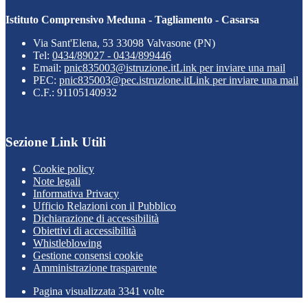
Istituto Comprensivo Meduna - Tagliamento - Casarsa
Via Sant'Elena, 53 33098 Valvasone (PN)
Tel:
0434/89027 - 0434/899446
Email:
pnic835003@istruzione.it
Link per inviare una mail
PEC:
pnic835003@pec.istruzione.it
Link per inviare una mail
C.F.: 91105140932
Sezione Link Utili
Cookie policy
Note legali
Informativa Privacy
Ufficio Relazioni con il Pubblico
Dichiarazione di accessibilità
Obiettivi di accessibilità
Whistleblowing
Gestione consensi cookie
Amministrazione trasparente
Pagina visualizzata
3341
volte