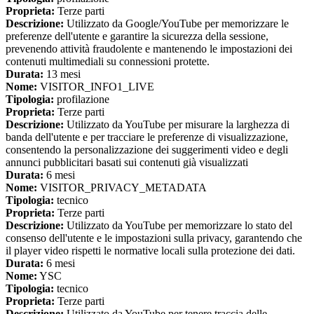
Proprieta:
Terze parti
Descrizione:
Utilizzato da Google/YouTube per memorizzare le
preferenze dell'utente e garantire la sicurezza della sessione,
prevenendo attività fraudolente e mantenendo le impostazioni dei
contenuti multimediali su connessioni protette.
Durata:
13 mesi
Nome:
VISITOR_INFO1_LIVE
Tipologia:
profilazione
Proprieta:
Terze parti
Descrizione:
Utilizzato da YouTube per misurare la larghezza di
banda dell'utente e per tracciare le preferenze di visualizzazione,
consentendo la personalizzazione dei suggerimenti video e degli
annunci pubblicitari basati sui contenuti già visualizzati
Durata:
6 mesi
Nome:
VISITOR_PRIVACY_METADATA
Tipologia:
tecnico
Proprieta:
Terze parti
Descrizione:
Utilizzato da YouTube per memorizzare lo stato del
consenso dell'utente e le impostazioni sulla privacy, garantendo che
il player video rispetti le normative locali sulla protezione dei dati.
Durata:
6 mesi
Nome:
YSC
Tipologia:
tecnico
Proprieta:
Terze parti
Descrizione:
Utilizzato da YouTube per tenere traccia delle