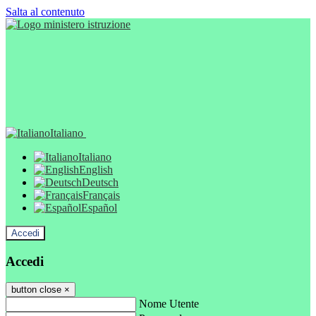
Salta al contenuto
Italiano
Italiano
English
Deutsch
Français
Español
Accedi
Accedi
button close
×
Nome Utente