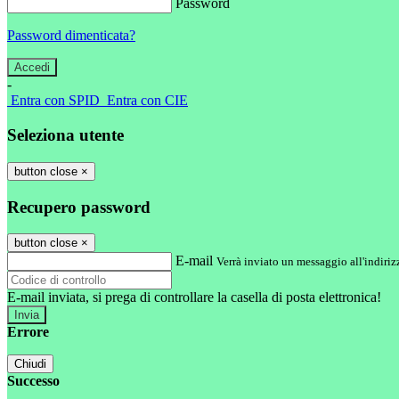
Password
Password dimenticata?
-
Entra con SPID
Entra con CIE
Seleziona utente
button close
×
Recupero password
button close
×
E-mail
Verrà inviato un messaggio all'indirizz
E-mail inviata, si prega di controllare la casella di posta elettronica!
Errore
Chiudi
Successo