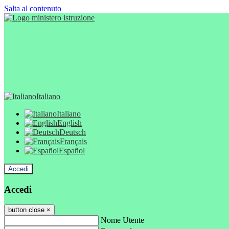
Salta al contenuto
Italiano
Italiano
English
Deutsch
Français
Español
Accedi
Accedi
button close
×
Nome Utente