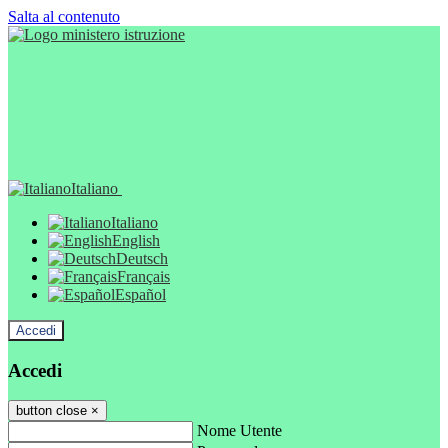
Salta al contenuto
Italiano
Italiano
English
Deutsch
Français
Español
Accedi
Accedi
button close
×
Nome Utente