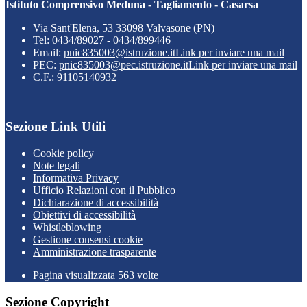
Istituto Comprensivo Meduna - Tagliamento - Casarsa
Via Sant'Elena, 53 33098 Valvasone (PN)
Tel:
0434/89027 - 0434/899446
Email:
pnic835003@istruzione.it
Link per inviare una mail
PEC:
pnic835003@pec.istruzione.it
Link per inviare una mail
C.F.: 91105140932
Sezione Link Utili
Cookie policy
Note legali
Informativa Privacy
Ufficio Relazioni con il Pubblico
Dichiarazione di accessibilità
Obiettivi di accessibilità
Whistleblowing
Gestione consensi cookie
Amministrazione trasparente
Pagina visualizzata
563
volte
Sezione Copyright