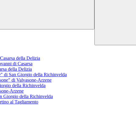
Casarsa della Delizia
ovanni di Casarsa
rsa della Delizia
e" di San Giorgio della Richinvelda
asone" di Valvasone-Arzene
iorgio della Richinvelda
vasone-Arzene
an Giorgio della Richinvelda
artino al Tagliamento