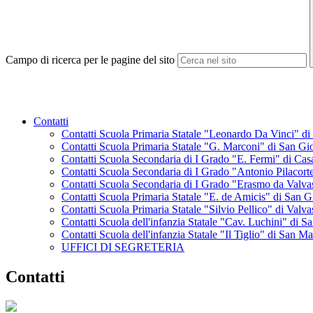
Campo di ricerca per le pagine del sito
Contatti
Contatti Scuola Primaria Statale "Leonardo Da Vinci" di 
Contatti Scuola Primaria Statale "G. Marconi" di San Gi
Contatti Scuola Secondaria di I Grado "E. Fermi" di Casa
Contatti Scuola Secondaria di I Grado "Antonio Pilacort
Contatti Scuola Secondaria di I Grado "Erasmo da Valv
Contatti Scuola Primaria Statale "E. de Amicis" di San G
Contatti Scuola Primaria Statale "Silvio Pellico" di Val
Contatti Scuola dell'infanzia Statale "Cav. Luchini" di S
Contatti Scuola dell'infanzia Statale "Il Tiglio" di San M
UFFICI DI SEGRETERIA
Contatti