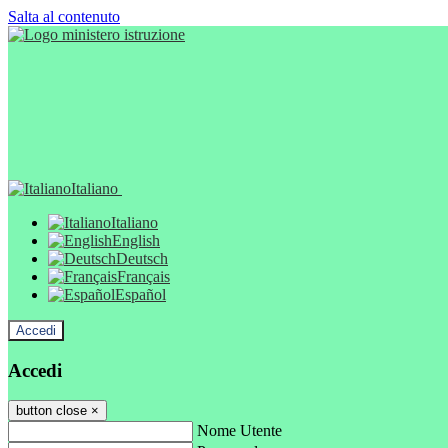
Salta al contenuto
Italiano
Italiano
English
Deutsch
Français
Español
Accedi
Accedi
button close
×
Nome Utente