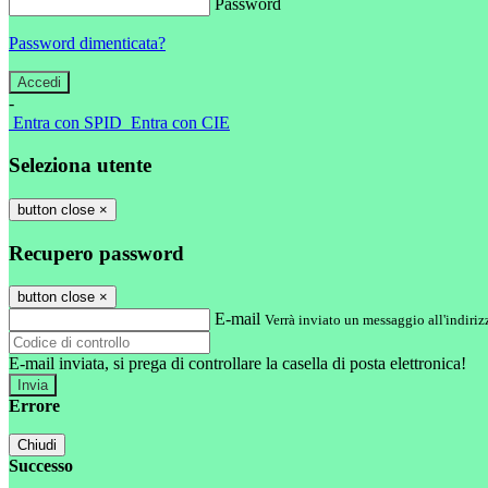
Password
Password dimenticata?
-
Entra con SPID
Entra con CIE
Seleziona utente
button close
×
Recupero password
button close
×
E-mail
Verrà inviato un messaggio all'indirizz
E-mail inviata, si prega di controllare la casella di posta elettronica!
Errore
Chiudi
Successo