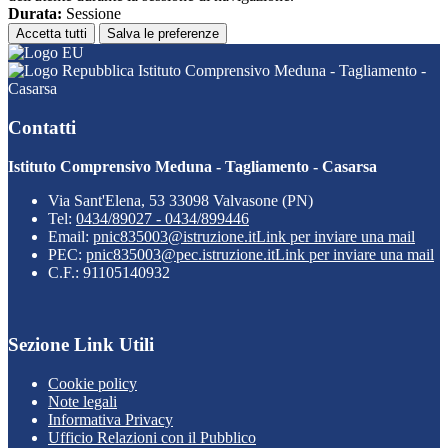
Durata:
Sessione
Accetta tutti
Salva le preferenze
Istituto Comprensivo Meduna - Tagliamento -
Casarsa
Contatti
Istituto Comprensivo Meduna - Tagliamento - Casarsa
Via Sant'Elena, 53 33098 Valvasone (PN)
Tel:
0434/89027 - 0434/899446
Email:
pnic835003@istruzione.it
Link per inviare una mail
PEC:
pnic835003@pec.istruzione.it
Link per inviare una mail
C.F.: 91105140932
Sezione Link Utili
Cookie policy
Note legali
Informativa Privacy
Ufficio Relazioni con il Pubblico