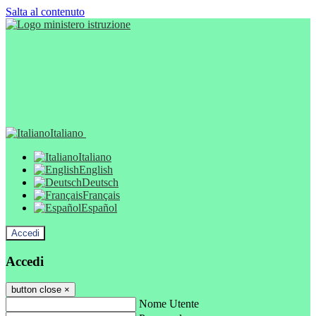
Salta al contenuto
Italiano
Italiano
English
Deutsch
Français
Español
Accedi
Accedi
button close
×
Nome Utente