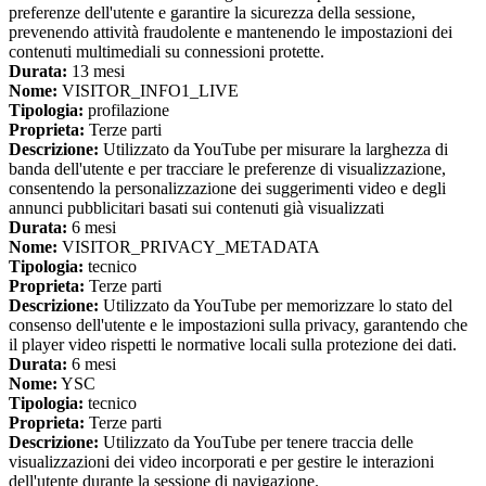
preferenze dell'utente e garantire la sicurezza della sessione,
prevenendo attività fraudolente e mantenendo le impostazioni dei
contenuti multimediali su connessioni protette.
Durata:
13 mesi
Nome:
VISITOR_INFO1_LIVE
Tipologia:
profilazione
Proprieta:
Terze parti
Descrizione:
Utilizzato da YouTube per misurare la larghezza di
banda dell'utente e per tracciare le preferenze di visualizzazione,
consentendo la personalizzazione dei suggerimenti video e degli
annunci pubblicitari basati sui contenuti già visualizzati
Durata:
6 mesi
Nome:
VISITOR_PRIVACY_METADATA
Tipologia:
tecnico
Proprieta:
Terze parti
Descrizione:
Utilizzato da YouTube per memorizzare lo stato del
consenso dell'utente e le impostazioni sulla privacy, garantendo che
il player video rispetti le normative locali sulla protezione dei dati.
Durata:
6 mesi
Nome:
YSC
Tipologia:
tecnico
Proprieta:
Terze parti
Descrizione:
Utilizzato da YouTube per tenere traccia delle
visualizzazioni dei video incorporati e per gestire le interazioni
dell'utente durante la sessione di navigazione.