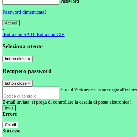
Password
Password dimenticata?
-
Entra con SPID
Entra con CIE
Seleziona utente
button close
×
Recupero password
button close
×
E-mail
Verrà inviato un messaggio all'indirizz
E-mail inviata, si prega di controllare la casella di posta elettronica!
Errore
Chiudi
Successo