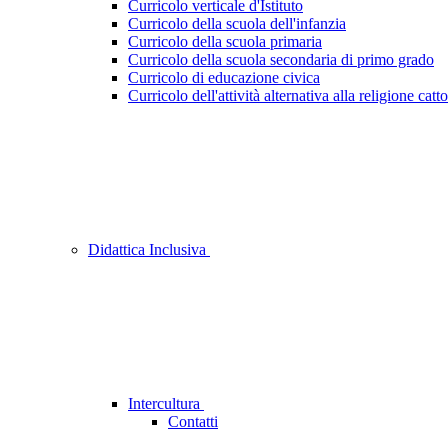
Curricolo verticale d'Istituto
Curricolo della scuola dell'infanzia
Curricolo della scuola primaria
Curricolo della scuola secondaria di primo grado
Curricolo di educazione civica
Curricolo dell'attività alternativa alla religione catto
Didattica Inclusiva
Intercultura
Contatti