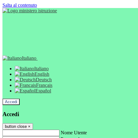
Salta al contenuto
Italiano
Italiano
English
Deutsch
Français
Español
Accedi
Accedi
button close
×
Nome Utente