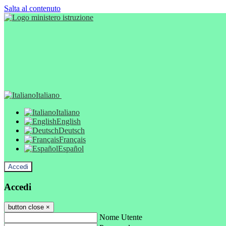
Salta al contenuto
Italiano
Italiano
English
Deutsch
Français
Español
Accedi
Accedi
button close
×
Nome Utente