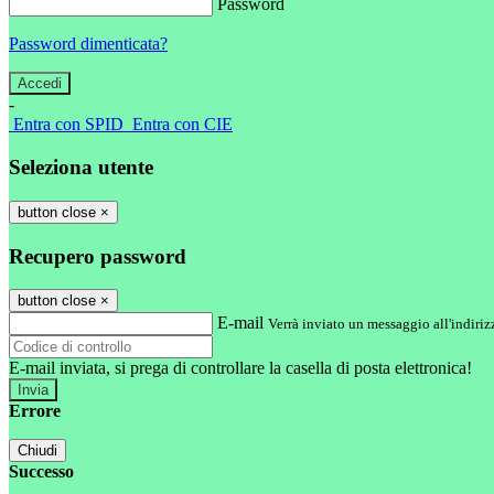
Password
Password dimenticata?
-
Entra con SPID
Entra con CIE
Seleziona utente
button close
×
Recupero password
button close
×
E-mail
Verrà inviato un messaggio all'indirizz
E-mail inviata, si prega di controllare la casella di posta elettronica!
Errore
Chiudi
Successo