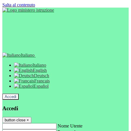
Salta al contenuto
Italiano
Italiano
English
Deutsch
Français
Español
Accedi
Accedi
button close
×
Nome Utente