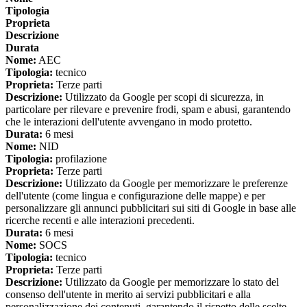
Tipologia
Proprieta
Descrizione
Durata
Nome:
AEC
Tipologia:
tecnico
Proprieta:
Terze parti
Descrizione:
Utilizzato da Google per scopi di sicurezza, in
particolare per rilevare e prevenire frodi, spam e abusi, garantendo
che le interazioni dell'utente avvengano in modo protetto.
Durata:
6 mesi
Nome:
NID
Tipologia:
profilazione
Proprieta:
Terze parti
Descrizione:
Utilizzato da Google per memorizzare le preferenze
dell'utente (come lingua e configurazione delle mappe) e per
personalizzare gli annunci pubblicitari sui siti di Google in base alle
ricerche recenti e alle interazioni precedenti.
Durata:
6 mesi
Nome:
SOCS
Tipologia:
tecnico
Proprieta:
Terze parti
Descrizione:
Utilizzato da Google per memorizzare lo stato del
consenso dell'utente in merito ai servizi pubblicitari e alla
personalizzazione dei contenuti, garantendo il rispetto delle scelte