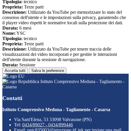
Tipologia:
tecnico
Proprieta:
Terze parti
Descrizione:
Utilizzato da YouTube per memorizzare lo stato del
consenso dell'utente e le impostazioni sulla privacy, garantendo che
il player video rispetti le normative locali sulla protezione dei dati.
Durata:
6 mesi
Nome:
YSC
Tipologia:
tecnico
Proprieta:
Terze parti
Descrizione:
Utilizzato da YouTube per tenere traccia delle
visualizzazioni dei video incorporati e per gestire le interazioni
dell'utente durante la sessione di navigazione.
Durata:
Sessione
Accetta tutti
Salva le preferenze
Istituto Comprensivo Meduna - Tagliamento -
Casarsa
Contatti
Istituto Comprensivo Meduna - Tagliamento - Casarsa
Via Sant'Elena, 53 33098 Valvasone (PN)
Tel:
0434/89027 - 0434/899446
Email:
pnic835003@istruzione.it
Link per inviare una mail