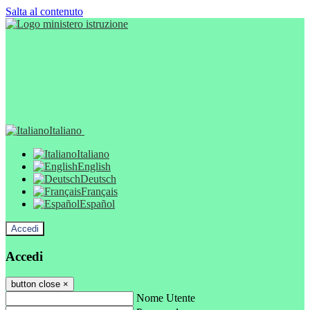
Salta al contenuto
Italiano
Italiano
English
Deutsch
Français
Español
Accedi
Accedi
button close
×
Nome Utente