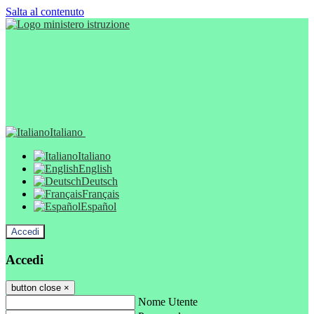
Salta al contenuto
Italiano
Italiano
English
Deutsch
Français
Español
Accedi
Accedi
button close
×
Nome Utente