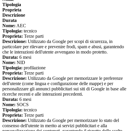
Tipologia
Proprieta
Descrizione
Durata
Nome:
AEC
Tipologia:
tecnico
Proprieta:
Terze parti
Descrizione:
Utilizzato da Google per scopi di sicurezza, in
particolare per rilevare e prevenire frodi, spam e abusi, garantendo
che le interazioni dell'utente avvengano in modo protetto.
Durata:
6 mesi
Nome:
NID
Tipologia:
profilazione
Proprieta:
Terze parti
Descrizione:
Utilizzato da Google per memorizzare le preferenze
dell'utente (come lingua e configurazione delle mappe) e per
personalizzare gli annunci pubblicitari sui siti di Google in base alle
ricerche recenti e alle interazioni precedenti.
Durata:
6 mesi
Nome:
SOCS
Tipologia:
tecnico
Proprieta:
Terze parti
Descrizione:
Utilizzato da Google per memorizzare lo stato del
consenso dell'utente in merito ai servizi pubblicitari e alla
personalizzazione dei contenuti, garantendo il rispetto delle scelte