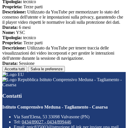
Tipologia:
tecnico
Proprieta:
Terze parti
Descrizione:
Utilizzato da YouTube per memorizzare lo stato del
consenso dell'utente e le impostazioni sulla privacy, garantendo che
il player video rispetti le normative locali sulla protezione dei dati.
Durata:
6 mesi
Nome:
YSC
Tipologia:
tecnico
Proprieta:
Terze parti
Descrizione:
Utilizzato da YouTube per tenere traccia delle
visualizzazioni dei video incorporati e per gestire le interazioni
dell'utente durante la sessione di navigazione.
Durata:
Sessione
Accetta tutti
Salva le preferenze
Istituto Comprensivo Meduna - Tagliamento -
Casarsa
Contatti
Istituto Comprensivo Meduna - Tagliamento - Casarsa
Via Sant'Elena, 53 33098 Valvasone (PN)
Tel:
0434/89027 - 0434/899446
Email:
pnic835003@istruzione.it
Link per inviare una mail