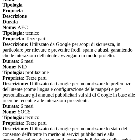
Tipologia
Proprieta
Descrizione
Durata
Nome:
AEC
Tipologia:
tecnico
Proprieta:
Terze parti
Descrizione:
Utilizzato da Google per scopi di sicurezza, in
particolare per rilevare e prevenire frodi, spam e abusi, garantendo
che le interazioni dell'utente avvengano in modo protetto.
Durata:
6 mesi
Nome:
NID
Tipologia:
profilazione
Proprieta:
Terze parti
Descrizione:
Utilizzato da Google per memorizzare le preferenze
dell'utente (come lingua e configurazione delle mappe) e per
personalizzare gli annunci pubblicitari sui siti di Google in base alle
ricerche recenti e alle interazioni precedenti.
Durata:
6 mesi
Nome:
SOCS
Tipologia:
tecnico
Proprieta:
Terze parti
Descrizione:
Utilizzato da Google per memorizzare lo stato del
consenso dell'utente in merito ai servizi pubblicitari e alla
personalizzazione dei contenuti, garantendo il rispetto delle scelte