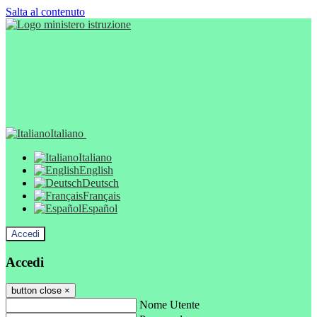
Salta al contenuto
Italiano
Italiano
English
Deutsch
Français
Español
Accedi
Accedi
button close
×
Nome Utente