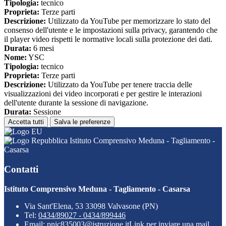
Tipologia:
tecnico
Proprieta:
Terze parti
Descrizione:
Utilizzato da YouTube per memorizzare lo stato del
consenso dell'utente e le impostazioni sulla privacy, garantendo che
il player video rispetti le normative locali sulla protezione dei dati.
Durata:
6 mesi
Nome:
YSC
Tipologia:
tecnico
Proprieta:
Terze parti
Descrizione:
Utilizzato da YouTube per tenere traccia delle
visualizzazioni dei video incorporati e per gestire le interazioni
dell'utente durante la sessione di navigazione.
Durata:
Sessione
Accetta tutti
Salva le preferenze
Istituto Comprensivo Meduna - Tagliamento -
Casarsa
Contatti
Istituto Comprensivo Meduna - Tagliamento - Casarsa
Via Sant'Elena, 53 33098 Valvasone (PN)
Tel:
0434/89027 - 0434/899446
Email:
pnic835003@istruzione.it
Link per inviare una mail