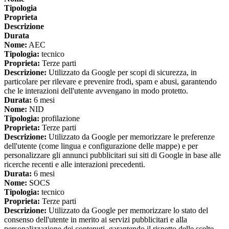
Tipologia
Proprieta
Descrizione
Durata
Nome:
AEC
Tipologia:
tecnico
Proprieta:
Terze parti
Descrizione:
Utilizzato da Google per scopi di sicurezza, in
particolare per rilevare e prevenire frodi, spam e abusi, garantendo
che le interazioni dell'utente avvengano in modo protetto.
Durata:
6 mesi
Nome:
NID
Tipologia:
profilazione
Proprieta:
Terze parti
Descrizione:
Utilizzato da Google per memorizzare le preferenze
dell'utente (come lingua e configurazione delle mappe) e per
personalizzare gli annunci pubblicitari sui siti di Google in base alle
ricerche recenti e alle interazioni precedenti.
Durata:
6 mesi
Nome:
SOCS
Tipologia:
tecnico
Proprieta:
Terze parti
Descrizione:
Utilizzato da Google per memorizzare lo stato del
consenso dell'utente in merito ai servizi pubblicitari e alla
personalizzazione dei contenuti, garantendo il rispetto delle scelte