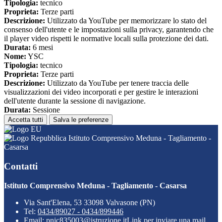
Tipologia:
tecnico
Proprieta:
Terze parti
Descrizione:
Utilizzato da YouTube per memorizzare lo stato del
consenso dell'utente e le impostazioni sulla privacy, garantendo che
il player video rispetti le normative locali sulla protezione dei dati.
Durata:
6 mesi
Nome:
YSC
Tipologia:
tecnico
Proprieta:
Terze parti
Descrizione:
Utilizzato da YouTube per tenere traccia delle
visualizzazioni dei video incorporati e per gestire le interazioni
dell'utente durante la sessione di navigazione.
Durata:
Sessione
Accetta tutti
Salva le preferenze
Istituto Comprensivo Meduna - Tagliamento -
Casarsa
Contatti
Istituto Comprensivo Meduna - Tagliamento - Casarsa
Via Sant'Elena, 53 33098 Valvasone (PN)
Tel:
0434/89027 - 0434/899446
Email:
pnic835003@istruzione.it
Link per inviare una mail