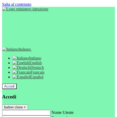
Salta al contenuto
Italiano
Italiano
English
Deutsch
Français
Español
Accedi
Accedi
button close
×
Nome Utente