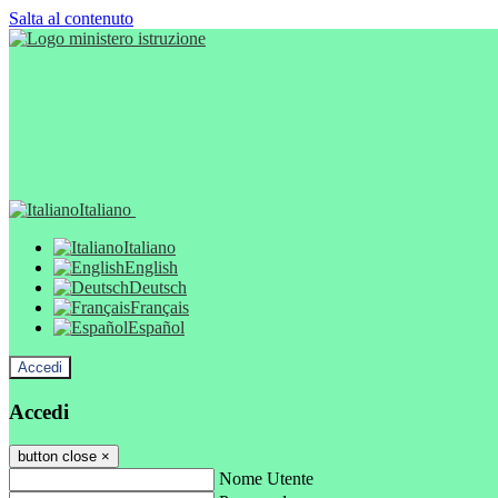
Salta al contenuto
Italiano
Italiano
English
Deutsch
Français
Español
Accedi
Accedi
button close
×
Nome Utente