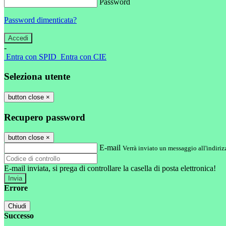
Password
Password dimenticata?
-
Entra con SPID
Entra con CIE
Seleziona utente
button close
×
Recupero password
button close
×
E-mail
Verrà inviato un messaggio all'indirizz
E-mail inviata, si prega di controllare la casella di posta elettronica!
Errore
Chiudi
Successo