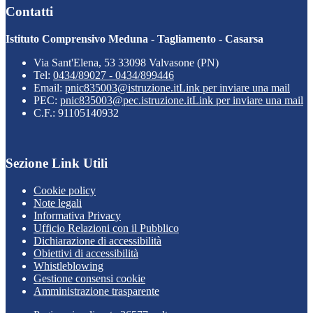
Contatti
Istituto Comprensivo Meduna - Tagliamento - Casarsa
Via Sant'Elena, 53 33098 Valvasone (PN)
Tel:
0434/89027 - 0434/899446
Email:
pnic835003@istruzione.it
Link per inviare una mail
PEC:
pnic835003@pec.istruzione.it
Link per inviare una mail
C.F.: 91105140932
Sezione Link Utili
Cookie policy
Note legali
Informativa Privacy
Ufficio Relazioni con il Pubblico
Dichiarazione di accessibilità
Obiettivi di accessibilità
Whistleblowing
Gestione consensi cookie
Amministrazione trasparente