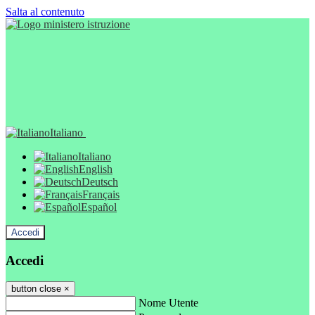
Salta al contenuto
Italiano
Italiano
English
Deutsch
Français
Español
Accedi
Accedi
button close
×
Nome Utente