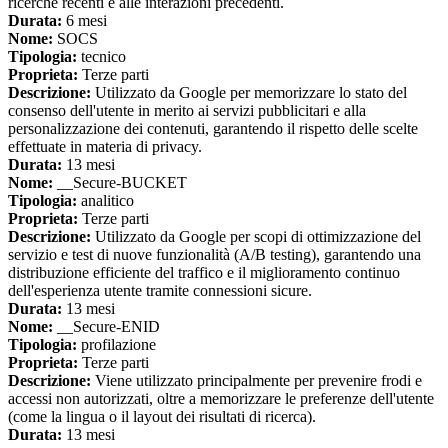
ricerche recenti e alle interazioni precedenti.
Durata:
6 mesi
Nome:
SOCS
Tipologia:
tecnico
Proprieta:
Terze parti
Descrizione:
Utilizzato da Google per memorizzare lo stato del
consenso dell'utente in merito ai servizi pubblicitari e alla
personalizzazione dei contenuti, garantendo il rispetto delle scelte
effettuate in materia di privacy.
Durata:
13 mesi
Nome:
__Secure-BUCKET
Tipologia:
analitico
Proprieta:
Terze parti
Descrizione:
Utilizzato da Google per scopi di ottimizzazione del
servizio e test di nuove funzionalità (A/B testing), garantendo una
distribuzione efficiente del traffico e il miglioramento continuo
dell'esperienza utente tramite connessioni sicure.
Durata:
13 mesi
Nome:
__Secure-ENID
Tipologia:
profilazione
Proprieta:
Terze parti
Descrizione:
Viene utilizzato principalmente per prevenire frodi e
accessi non autorizzati, oltre a memorizzare le preferenze dell'utente
(come la lingua o il layout dei risultati di ricerca).
Durata:
13 mesi