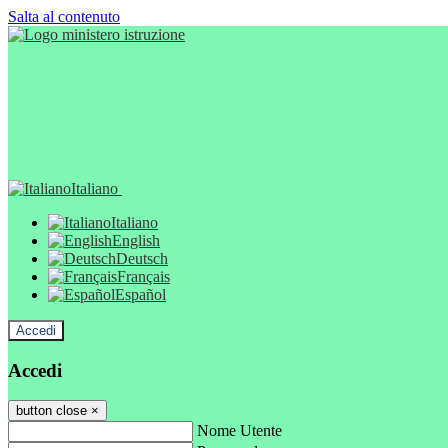
Salta al contenuto
Italiano
Italiano
English
Deutsch
Français
Español
Accedi
Accedi
button close
×
Nome Utente