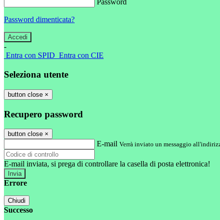
Password
Password dimenticata?
-
Entra con SPID
Entra con CIE
Seleziona utente
button close
×
Recupero password
button close
×
E-mail
Verrà inviato un messaggio all'indirizz
E-mail inviata, si prega di controllare la casella di posta elettronica!
Errore
Chiudi
Successo