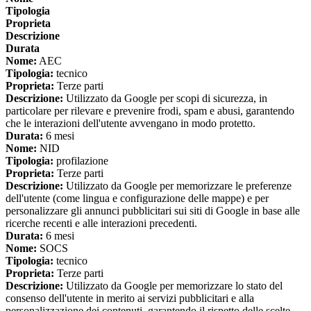
Tipologia
Proprieta
Descrizione
Durata
Nome:
AEC
Tipologia:
tecnico
Proprieta:
Terze parti
Descrizione:
Utilizzato da Google per scopi di sicurezza, in
particolare per rilevare e prevenire frodi, spam e abusi, garantendo
che le interazioni dell'utente avvengano in modo protetto.
Durata:
6 mesi
Nome:
NID
Tipologia:
profilazione
Proprieta:
Terze parti
Descrizione:
Utilizzato da Google per memorizzare le preferenze
dell'utente (come lingua e configurazione delle mappe) e per
personalizzare gli annunci pubblicitari sui siti di Google in base alle
ricerche recenti e alle interazioni precedenti.
Durata:
6 mesi
Nome:
SOCS
Tipologia:
tecnico
Proprieta:
Terze parti
Descrizione:
Utilizzato da Google per memorizzare lo stato del
consenso dell'utente in merito ai servizi pubblicitari e alla
personalizzazione dei contenuti, garantendo il rispetto delle scelte