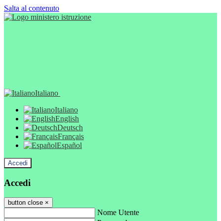
Salta al contenuto
Italiano
Italiano
English
Deutsch
Français
Español
Accedi
Accedi
button close
×
Nome Utente