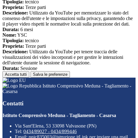
Tipologia:
tecnico
Proprieta:
Terze parti
Descrizione:
Utilizzato da YouTube per memorizzare lo stato del
consenso dell'utente e le impostazioni sulla privacy, garantendo che
il player video rispetti le normative locali sulla protezione dei dati.
Durata:
6 mesi
Nome:
YSC
Tipologia:
tecnico
Proprieta:
Terze parti
Descrizione:
Utilizzato da YouTube per tenere traccia delle
visualizzazioni dei video incorporati e per gestire le interazioni
dell'utente durante la sessione di navigazione.
Durata:
Sessione
Accetta tutti
Salva le preferenze
Istituto Comprensivo Meduna - Tagliamento -
Casarsa
Contatti
Istituto Comprensivo Meduna - Tagliamento - Casarsa
Via Sant'Elena, 53 33098 Valvasone (PN)
Tel:
0434/89027 - 0434/899446
Email:
pnic835003@istruzione.it
Link per inviare una mail